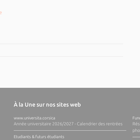
e
À la Une sur nos sites web
www.universita.corsica
Fund
Année universitaire 2026/2027 - Calendrier des rentrées
Rés
pho
Etudiants & futurs étudiants