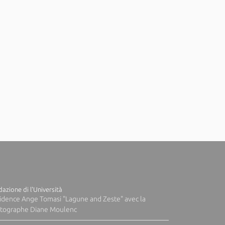
azione di l'Università
idence Ange Tomasi "Lagune and Zeste" avec la
tographe Diane Moulenc