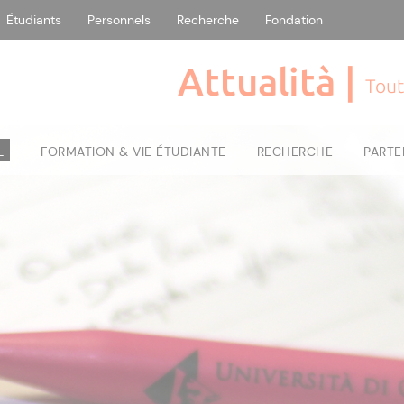
Étudiants
Personnels
Recherche
Fondation
Attualità |
Tout
L
FORMATION & VIE ÉTUDIANTE
RECHERCHE
PARTE