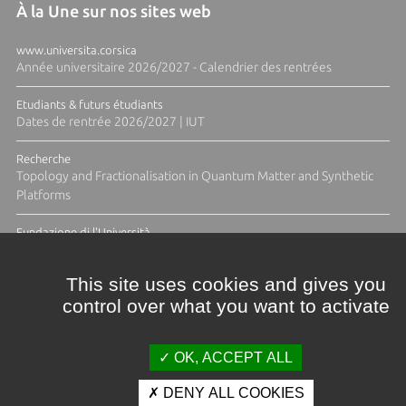
À la Une sur nos sites web
www.universita.corsica
Année universitaire 2026/2027 - Calendrier des rentrées
Etudiants & futurs étudiants
Dates de rentrée 2026/2027 | IUT
Recherche
Topology and Fractionalisation in Quantum Matter and Synthetic
Platforms
Fundazione di l'Università
Résidence Ange Tomasi "Lagune and Zeste" avec la photographe
Diane Moulenc
This site uses cookies and gives you
control over what you want to activate
ACTUS ET CALENDRIER ÉVÈNEMENTIEL
OK, ACCEPT ALL
DENY ALL COOKIES