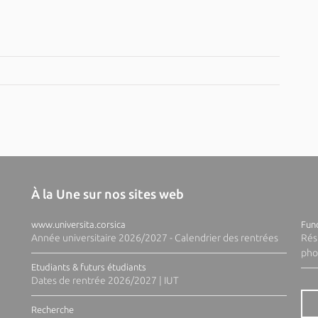
À la Une sur nos sites web
www.universita.corsica
Fund
Année universitaire 2026/2027 - Calendrier des rentrées
Rés
pho
Etudiants & futurs étudiants
Dates de rentrée 2026/2027 | IUT
Recherche