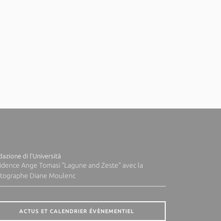
azione di l'Università
idence Ange Tomasi "Lagune and Zeste" avec la
tographe Diane Moulenc
ACTUS ET CALENDRIER ÉVÈNEMENTIEL