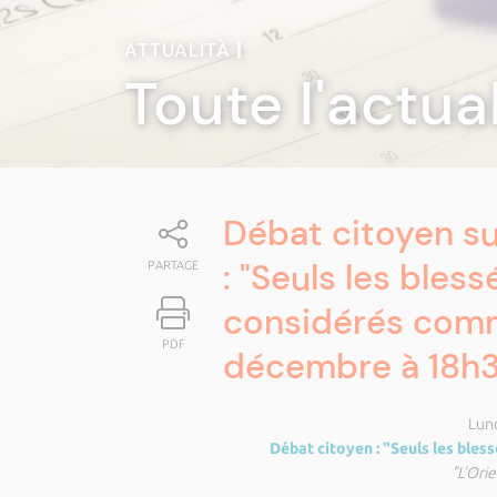
ATTUALITÀ
|
Toute l'actua
Débat citoyen su
: "Seuls les bles
PARTAGE
considérés comme
PDF
décembre à 18h
Lun
Débat citoyen : "Seuls les ble
"L'Ori