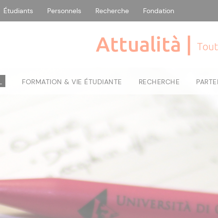
Étudiants
Personnels
Recherche
Fondation
Attualità |
Tout
L
FORMATION & VIE ÉTUDIANTE
RECHERCHE
PARTE