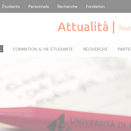
Étudiants
Personnels
Recherche
Fondation
Attualità |
Tout
L
FORMATION & VIE ÉTUDIANTE
RECHERCHE
PARTE