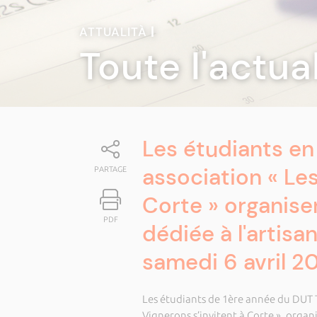
ATTUALITÀ
|
Toute l'actua
Les étudiants en
association « Les
PARTAGE
Corte » organise
PDF
dédiée à l'artisa
samedi 6 avril 2
Les étudiants de 1ère année du DUT 
Vignerons s’invitent à Corte », organ