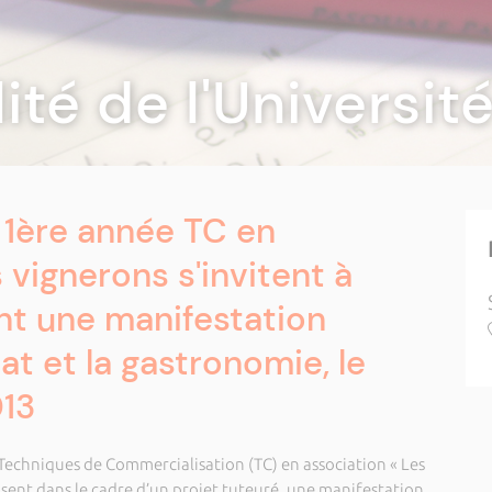
lité de l'Universi
 1ère année TC en
 vignerons s'invitent à
nt une manifestation
nat et la gastronomie, le
013
Techniques de Commercialisation (TC) en association « Les
isent dans le cadre d’un projet tuteuré, une manifestation