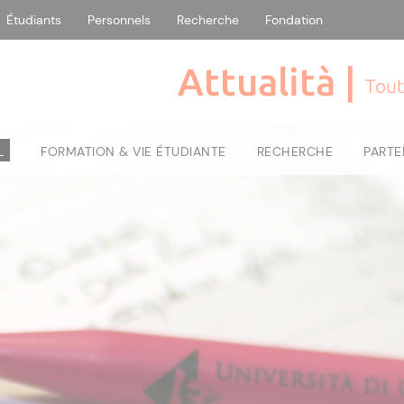
Étudiants
Personnels
Recherche
Fondation
Attualità |
Tout
L
FORMATION & VIE ÉTUDIANTE
RECHERCHE
PARTE