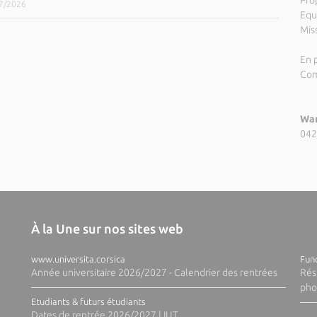
Pro
07/2026
Equ
Miss
En p
Com
Wan
042
À la Une sur nos sites web
www.universita.corsica
Fund
Année universitaire 2026/2027 - Calendrier des rentrées
Rés
pho
Etudiants & futurs étudiants
Dates de rentrée 2026/2027 | IUT