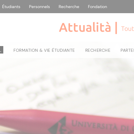
Étudiants
Personnels
Recherche
Fondation
Attualità |
Tout
L
FORMATION & VIE ÉTUDIANTE
RECHERCHE
PARTE