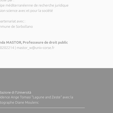
posé par :
ipe méditerranéenne de recherche juridique
ion science avec et pour la société
artenariat avec :
mune de Sorbollano
da MASTOR, Professeure de droit public
0202214
|
mastor_w@univ-corse.fr
azione di l'Università
idence Ange Tomasi "Lagune and Zeste" avec la
tographe Diane Moulenc