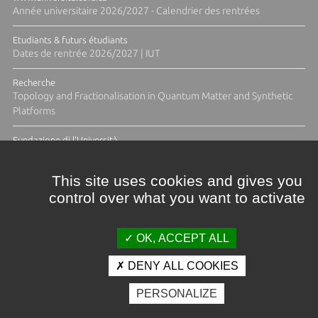
Année universitaire 2026/2027 - Calendrier des rentrées
Etudiants & futurs étudiants
Dates de rentrée 2026/2027 | IUT
Recherche
Topology and Fractionalisation in Quantum Matter and Synthetic
Platforms
Fundazione di l'Università
Résidence Ange Tomasi "Lagune and Zeste" avec la photographe
Diane Moulenc
This site uses cookies and gives you
control over what you want to activate
ACTUS ET CALENDRIER ÉVÈNEMENTIEL
OK, ACCEPT ALL
DENY ALL COOKIES
Crédits et mentions légales
PERSONALIZE
Contacts
Plan d'accès
Espace presse
Photothèque
Recrutement
Marchés publics