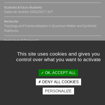
Etudiants & futurs étudiants
Dates de rentrée 2026/2027 | IUT
Recherche
Topology and Fractionalisation in Quantum Matter and Synthetic
Platforms
Fundazione di l'Università
Résidence Ange Tomasi "Lagune and Zeste" avec la photographe
Diane Moulenc
This site uses cookies and gives you
control over what you want to activate
ACTUS ET CALENDRIER ÉVÈNEMENTIEL
OK, ACCEPT ALL
DENY ALL COOKIES
Crédits et mentions légales
PERSONALIZE
Contacts
Plan d'accès
Espace presse
Photothèque
Recrutement
Marchés publics