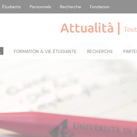
Étudiants
Personnels
Recherche
Fondation
Attualità |
Tout
L
FORMATION & VIE ÉTUDIANTE
RECHERCHE
PARTE