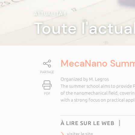
ATTUALITÀ
|
Toute l'actua
MecaNano Summ
PARTAGE
Organized by M. Legros
The summer school aims to provide 
of the nanomechanical field, coveri
PDF
with a strong focus on practical appl
À LIRE SUR LE WEB
visiter le site