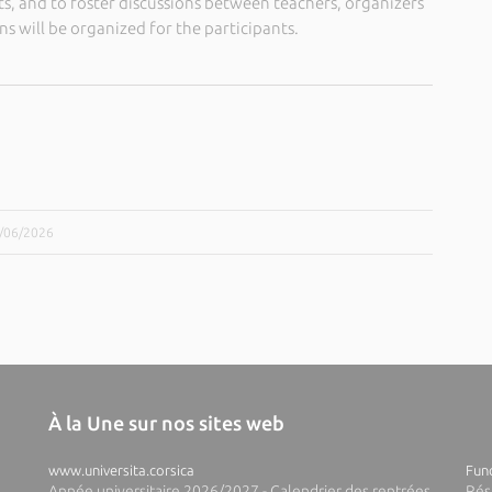
, and to foster discussions between teachers, organizers
s will be organized for the participants.
9/06/2026
À la Une sur nos sites web
www.universita.corsica
Fund
Année universitaire 2026/2027 - Calendrier des rentrées
Rés