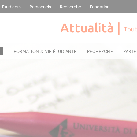
Étudiants
Personnels
Recherche
Fondation
Attualità |
Tout
L
FORMATION & VIE ÉTUDIANTE
RECHERCHE
PARTE