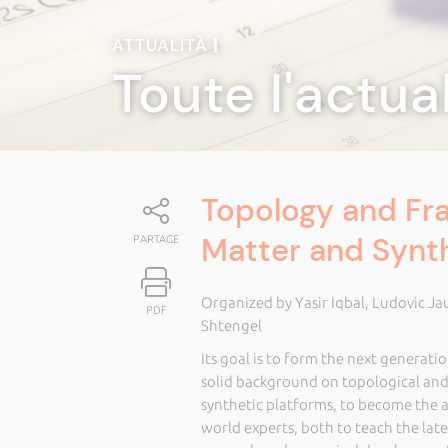
ATTUALITÀ
|
Toute l'actua
Topology and Fra
Matter and Synth
PARTAGE
Organized by Yasir Iqbal, Ludovic Ja
PDF
Shtengel
Its goal is to form the next generati
solid background on topological a
synthetic platforms, to become the ac
world experts, both to teach the late