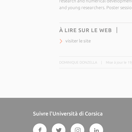
research and numerical developments
and young researchers. Poster session
À LIRE SUR LE WEB
visiter le site
DOMINIQUE DONZELLA
|
Mise à jour le 1
Suivre l'Università di Corsica