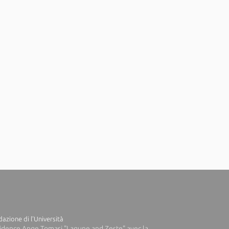
azione di l'Università
idence Ange Tomasi "Lagune and Zeste" avec la