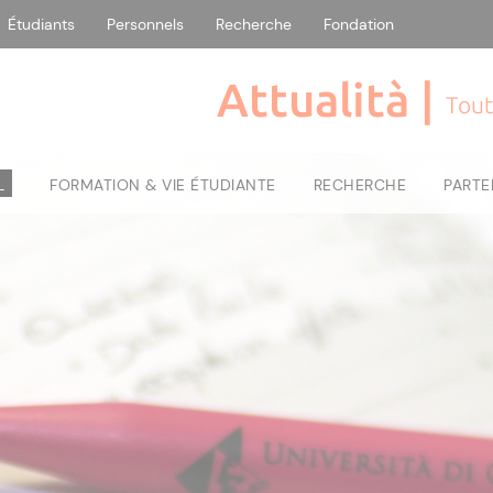
Étudiants
Personnels
Recherche
Fondation
Attualità |
Tout
L
FORMATION & VIE ÉTUDIANTE
RECHERCHE
PARTE