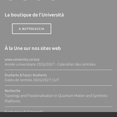
La boutique de l'Università
A BUTTEGUCCIA
À la Une sur nos sites web
www.universita.corsica
Année universitaire 2026/2027 - Calendrier des rentrées
Etudiants & futurs étudiants
Dates de rentrée 2026/2027 | IUT
Recherche
Topology and Fractionalisation in Quantum Matter and Synthetic
Platforms
Fundazione di l'Università
Résidence Ange Tomasi "Lagune and Zeste" avec la photographe