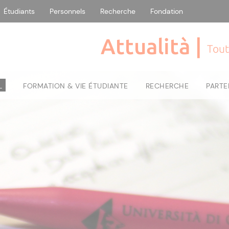
Étudiants
Personnels
Recherche
Fondation
Attualità |
Tout
L
FORMATION & VIE ÉTUDIANTE
RECHERCHE
PARTE