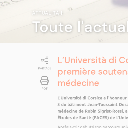
ATTUALITÀ
|
Toute l'actua
L’Università di C
première souten
PARTAGE
médecine
PDF
L’Università di Corsica a l’honneur
3 du bâtiment Jean-Toussaint Desa
médecine de Robin Sigrist-Rossi,
Études de Santé (PACES) de l’Univ
Après avoir débuté son parcours unive