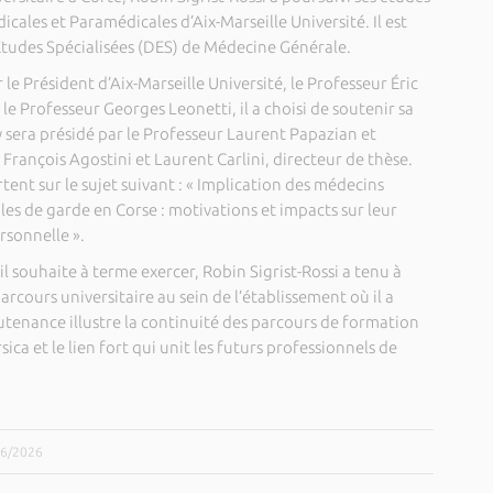
icales et Paramédicales d’Aix-Marseille Université. Il est
tudes Spécialisées (DES) de Médecine Générale.
e Président d’Aix-Marseille Université, le Professeur Éric
 le Professeur Georges Leonetti, il a choisi de soutenir sa
y sera présidé par le Professeur Laurent Papazian et
François Agostini et Laurent Carlini, directeur de thèse.
tent sur le sujet suivant : « Implication des médecins
les de garde en Corse : motivations et impacts sur leur
ersonnelle ».
 souhaite à terme exercer, Robin Sigrist-Rossi a tenu à
arcours universitaire au sein de l’établissement où il a
utenance illustre la continuité des parcours de formation
ica et le lien fort qui unit les futurs professionnels de
/06/2026