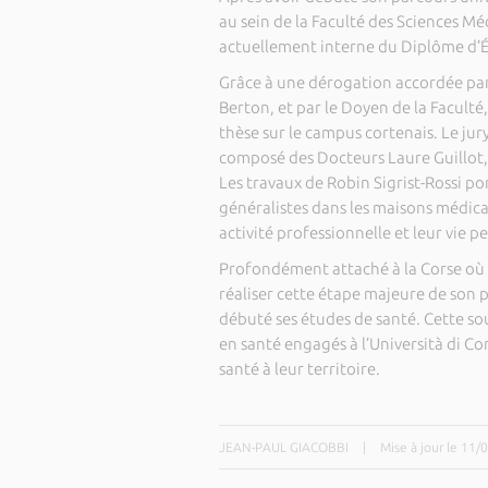
au sein de la Faculté des Sciences Méd
actuellement interne du Diplôme d’É
Grâce à une dérogation accordée par l
Berton, et par le Doyen de la Faculté,
thèse sur le campus cortenais. Le jur
composé des Docteurs Laure Guillot, 
Les travaux de Robin Sigrist-Rossi por
généralistes dans les maisons médica
activité professionnelle et leur vie p
Profondément attaché à la Corse où il
réaliser cette étape majeure de son p
débuté ses études de santé. Cette so
en santé engagés à l’Università di Cors
santé à leur territoire.
JEAN-PAUL GIACOBBI
|
Mise à jour le 11