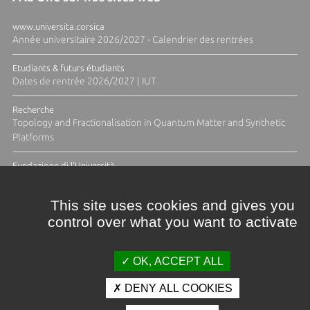
www.universita.corsica
Année universitaire 2026/2027 - Calendrier des rentrées
Etudiants & futurs étudiants
Dates de rentrée 2026/2027 | IUT
Recherche
Topology and Fractionalisation in Quantum Matter and Synthetic
Platforms
Fundazione di l'Università
Résidence Ange Tomasi "Lagune and Zeste" avec la photographe
Diane Moulenc
This site uses cookies and gives you
control over what you want to activate
ACTUS ET CALENDRIER ÉVÈNEMENTIEL
OK, ACCEPT ALL
DENY ALL COOKIES
Crédits et mentions légales