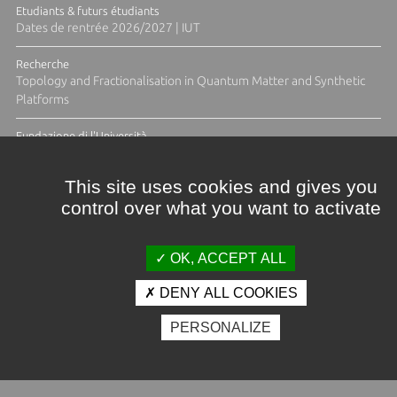
Etudiants & futurs étudiants
Dates de rentrée 2026/2027 | IUT
Recherche
Topology and Fractionalisation in Quantum Matter and Synthetic
Platforms
Fundazione di l'Università
Résidence Ange Tomasi "Lagune and Zeste" avec la photographe
Diane Moulenc
This site uses cookies and gives you
control over what you want to activate
ACTUS ET CALENDRIER ÉVÈNEMENTIEL
OK, ACCEPT ALL
DENY ALL COOKIES
Crédits et mentions légales
PERSONALIZE
Contacts
Plan d'accès
Espace presse
Photothèque
Recrutement
Marchés publics