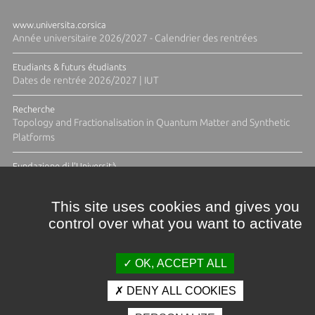
www.universita.corsica
Année universitaire 2026/2027 - Calendrier des rentrées
Etudiants & futurs étudiants
Dates de rentrée 2026/2027 | IUT
Recherche
Topology and Fractionalisation in Quantum Matter and Synthetic
Platforms
Fundazione di l'Università
Résidence Ange Tomasi "Lagune and Zeste" avec la photographe
Diane Moulenc
This site uses cookies and gives you
control over what you want to activate
ACTUS ET CALENDRIER ÉVÈNEMENTIEL
OK, ACCEPT ALL
DENY ALL COOKIES
Crédits et mentions légales