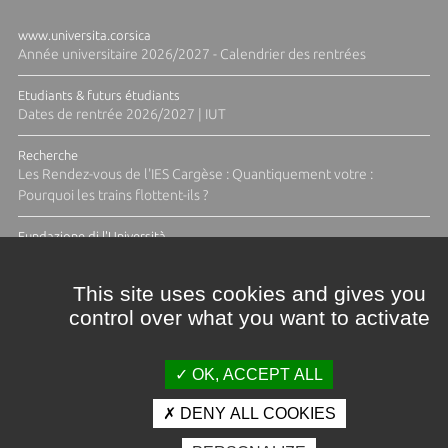
www.universita.corsica
Année universitaire 2026/2027 - Calendrier des rentrées
Etudiants & futurs étudiants
Dates de rentrée 2026/2027 | IUT
Recherche
Les Rendez-vous de l'IES Cargèse : Quantiquement votre :
Pourquoi les trains flottent-ils ?
Fundazione di l'Università
Résidence Ange Tomasi "Lagune and Zeste" avec la photographe
Diane Moulenc
This site uses cookies and gives you
control over what you want to activate
ACTUS ET CALENDRIER ÉVÈNEMENTIEL
OK, ACCEPT ALL
DENY ALL COOKIES
Crédits et mentions légales