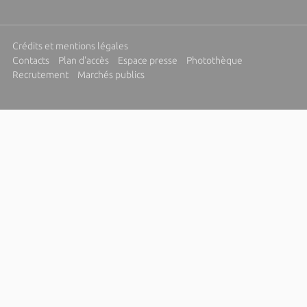
Crédits et mentions légales
Contacts
Plan d'accès
Espace presse
Photothèque
Recrutement
Marchés publics