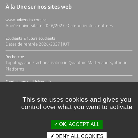
À la Une sur nos sites web
www.universita.corsica
Année universitaire 2026/2027 - Calendrier des rentrées
Etudiants & futurs étudiants
Dates de rentrée 2026/2027 | IUT
Recherche
Topology and Fractionalisation in Quantum Matter and Synthetic
Platforms
Fundazione di l'Università
Résidence Ange Tomasi "Lagune and Zeste" avec la photographe
Diane Moulenc
This site uses cookies and gives you
control over what you want to activate
ACTUS ET CALENDRIER ÉVÈNEMENTIEL
OK, ACCEPT ALL
DENY ALL COOKIES