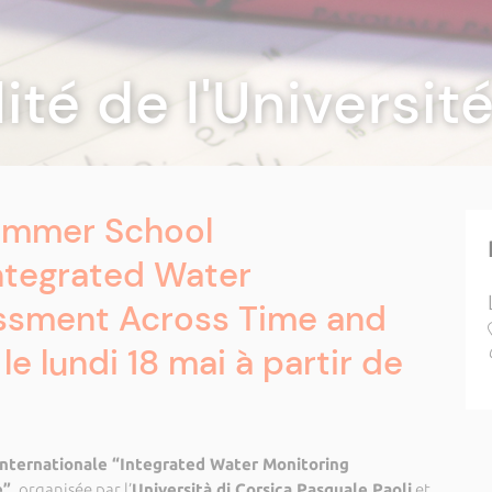
lité de l'Universi
Summer School
Integrated Water
ssment Across Time and
e lundi 18 mai à partir de
nternationale “Integrated Water Monitoring
e”
, organisée par l’
Università di Corsica Pasquale Paoli
et