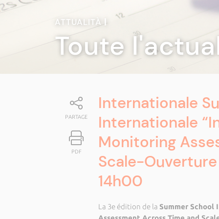
ATTUALITÀ
|
Toute l'actua
Internationale 
Internationale “
PARTAGE
Monitoring Asse
PDF
Scale-Ouverture l
14h00
La 3e édition de la
Summer School I
Assessment Across Time and Scal