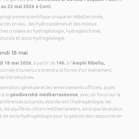
 au 22 mai 2026 à Corti
.
n programme scientifique unique en Méditerranée,
ources en eau, des hydrosystèmes et des milieux
ches croisées en hydrogéologie, hydrogéochimie,
cturale et socio-hydrogéologie.
undi 18 mai
di 18 mai 2026
, à partir de
14h
, à l’
Amphi Ribellu,
-journée d’ouverture prendra la forme d’un événement
es introductives.
ntation générale et les remerciements officiels, avant
 à la
géodiversité méditerranéenne
, avec un focus sur la
nférences suivantes aborderont l’hydrogéologie, les
 les aquifères côtiers méditerranéens, ainsi que les enjeux
et de socio-hydrogéologie pour la gestion des ressources en