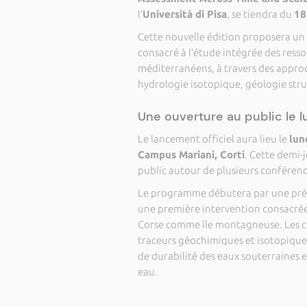
l’
Università di Pisa
, se tiendra du
18
Cette nouvelle édition proposera u
consacré à l’étude intégrée des ress
méditerranéens, à travers des appro
hydrologie isotopique, géologie stru
Une ouverture au public le l
Le lancement officiel aura lieu le
lun
Campus Mariani, Corti
. Cette demi
public autour de plusieurs conférenc
Le programme débutera par une prése
une première intervention consacrée
Corse comme île montagneuse. Les co
traceurs géochimiques et isotopiques,
de durabilité des eaux souterraines 
eau.