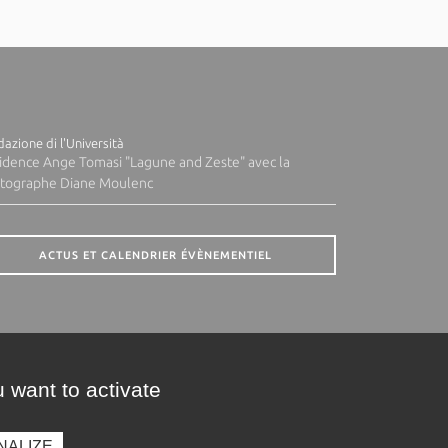
azione di l'Università
idence Ange Tomasi "Lagune and Zeste" avec la
tographe Diane Moulenc
ACTUS ET CALENDRIER ÉVÈNEMENTIEL
 want to activate
NALIZE