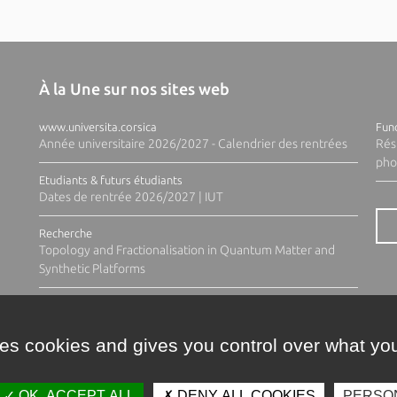
À la Une sur nos sites web
www.universita.corsica
Fund
Année universitaire 2026/2027 - Calendrier des rentrées
Rés
pho
Etudiants & futurs étudiants
Dates de rentrée 2026/2027 | IUT
Recherche
Topology and Fractionalisation in Quantum Matter and
Synthetic Platforms
ses cookies and gives you control over what you
OK, ACCEPT ALL
DENY ALL COOKIES
PERSO