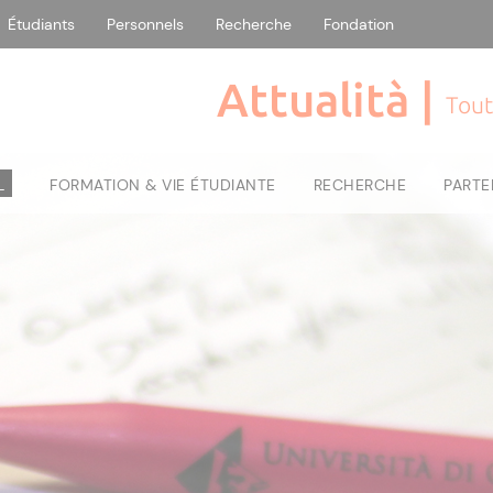
Étudiants
Personnels
Recherche
Fondation
Attualità |
Tout
L
FORMATION & VIE ÉTUDIANTE
RECHERCHE
PARTE