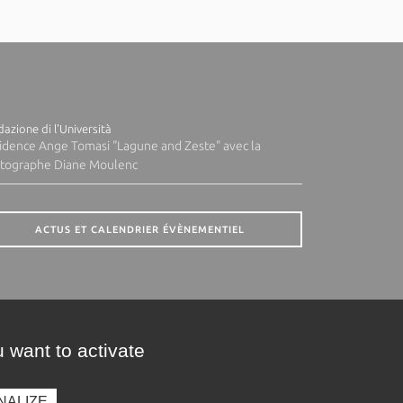
azione di l'Università
idence Ange Tomasi "Lagune and Zeste" avec la
tographe Diane Moulenc
ACTUS ET CALENDRIER ÉVÈNEMENTIEL
 want to activate
NALIZE