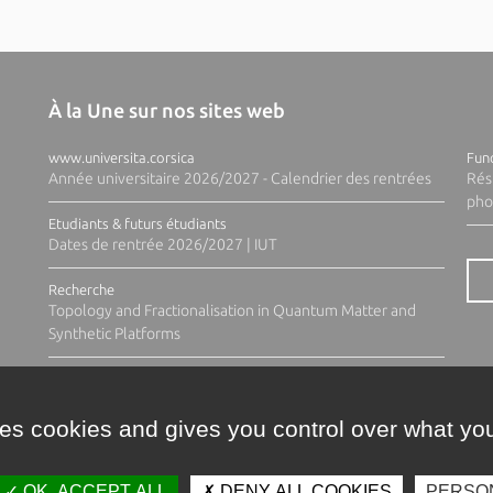
À la Une sur nos sites web
www.universita.corsica
Fund
Année universitaire 2026/2027 - Calendrier des rentrées
Rés
pho
Etudiants & futurs étudiants
Dates de rentrée 2026/2027 | IUT
Recherche
Topology and Fractionalisation in Quantum Matter and
Synthetic Platforms
ses cookies and gives you control over what you
OK, ACCEPT ALL
DENY ALL COOKIES
PERSO