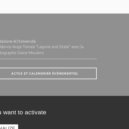
azione di l'Università
idence Ange Tomasi "Lagune and Zeste" avec la
tographe Diane Moulenc
ACTUS ET CALENDRIER ÉVÈNEMENTIEL
 want to activate
NALIZE