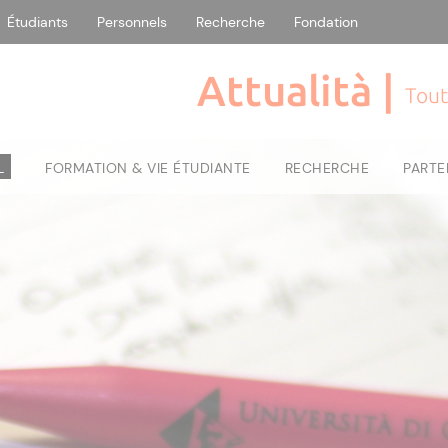
Étudiants
Personnels
Recherche
Fondation
Attualità |
Tout
L
FORMATION & VIE ÉTUDIANTE
RECHERCHE
PARTE