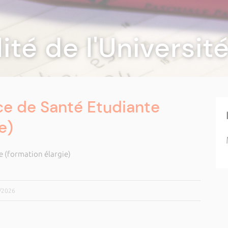
lité de l'Universi
ce de Santé Etudiante
e)
e (formation élargie)
5/2026