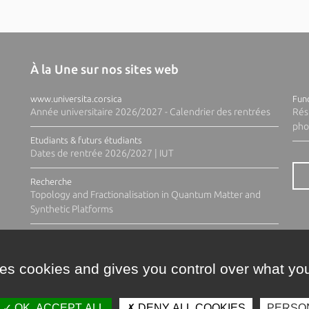
À la Une sur nos sites web
www.universita.corsica
Fund
Année universitaire 2026/2027 - Calendrier des rentrées
Rés
pho
Etudiants & futurs étudiants
Dates de rentrée 2026/2027 | IUT
Recherche
Topology and Fractionalisation in Quantum Matter and
Synthetic Platforms
ses cookies and gives you control over what you
OK, ACCEPT ALL
DENY ALL COOKIES
PERSO