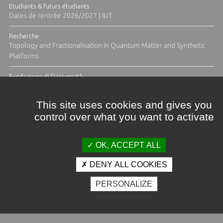
Etudiants & futurs étudiants
Dates de rentrée 2026/2027 | IUT
Recherche
Topology and Fractionalisation in Quantum Matter and Synthetic
Platforms
Fundazione di l'Università
Résidence Ange Tomasi "Lagune and Zeste" avec la photographe
Diane Moulenc
This site uses cookies and gives you
control over what you want to activate
ACTUS ET CALENDRIER ÉVÈNEMENTIEL
OK, ACCEPT ALL
DENY ALL COOKIES
Crédits et mentions légales
PERSONALIZE
Contacts
Plan d'accès
Espace presse
Photothèque
Recrutement
Marchés publics