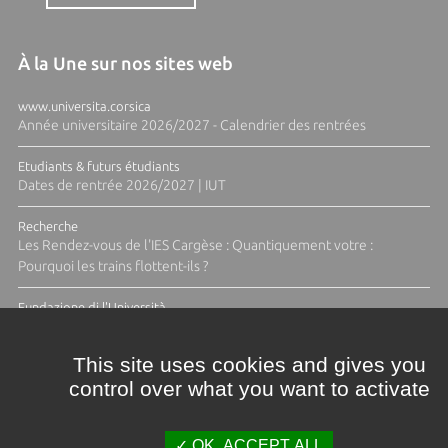
À la Une sur nos sites web
www.universita.corsica
Année universitaire 2026/2027 - Calendrier des rentrées
Etudiants & futurs étudiants
Dates de rentrée 2026/2027 | IUT
Recherche
Les Rendez-vous de l'IES Cargèse : Quantiquement votre :
Pourquoi les trains flottent-ils ?
Fundazione di l'Università
Résidence Ange Tomasi "Lagune and Zeste" avec la photographe
Diane Moulenc
This site uses cookies and gives you
control over what you want to activate
ACTUS ET CALENDRIER ÉVÈNEMENTIEL
OK, ACCEPT ALL