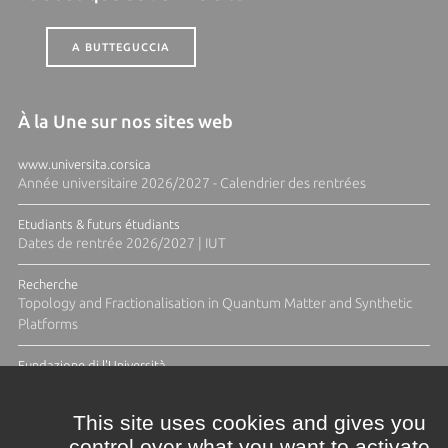
A BUTTEGUCCIA
À la Une sur nos sites web
www.universita.corsica
Année universitaire 2026/2027 - Calendrier des rentrées
Etudiants & futurs étudiants
Dates de rentrée 2026/2027 | IUT
Recherche
Topology and Fractionalisation in Quantum Matter and Synthetic
Platforms
Fundazione di l'Università
Résidence Ange Tomasi "Lagune and Zeste" avec la photographe
Diane Moulenc
This site uses cookies and gives you
control over what you want to activate