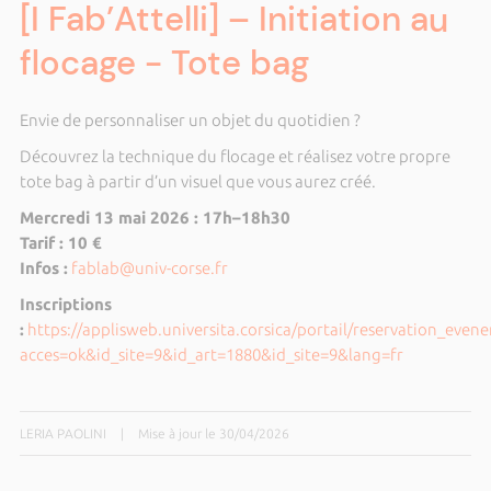
[I Fab’Attelli] – Initiation au
flocage - Tote bag
Envie de personnaliser un objet du quotidien ?
Découvrez la technique du flocage et réalisez votre propre
tote bag à partir d’un visuel que vous aurez créé.
Mercredi 13 mai 2026 : 17h–18h30
Tarif : 10 €
Infos :
fablab@univ-corse.fr
Inscriptions
:
https://applisweb.universita.corsica/portail/reservation_eve
acces=ok&id_site=9&id_art=1880&id_site=9&lang=fr
LERIA PAOLINI
|
Mise à jour le 30/04/2026