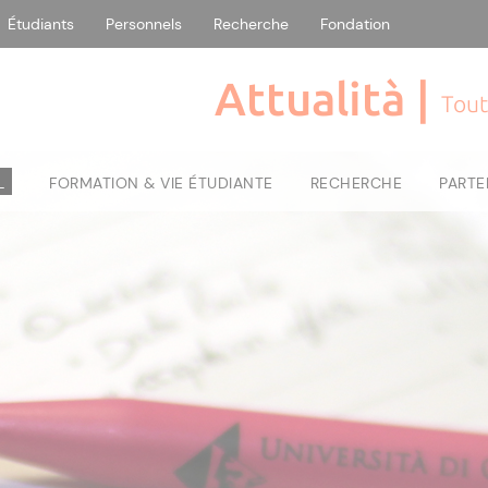
Étudiants
Personnels
Recherche
Fondation
Attualità |
Tout
L
FORMATION & VIE ÉTUDIANTE
RECHERCHE
PARTE