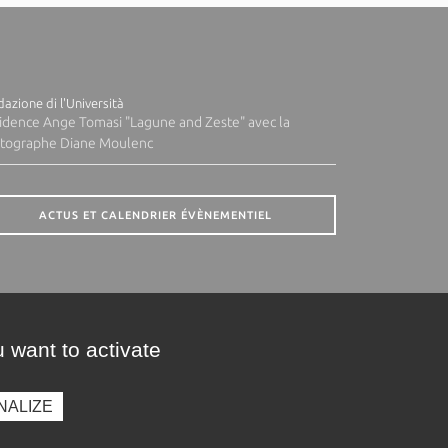
azione di l'Università
idence Ange Tomasi "Lagune and Zeste" avec la
tographe Diane Moulenc
ACTUS ET CALENDRIER ÉVÈNEMENTIEL
 want to activate
NALIZE
presse
Photothèque
Recrutement
Marchés publics