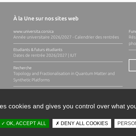
À la Une sur nos sites web
www.universita.corsica
Fund
Année universitaire 2026/2027 - Calendrier des rentrées
Rés
pho
Etudiants & futurs étudiants
Dates de rentrée 2026/2027 | IUT
Recherche
Topology and Fractionalisation in Quantum Matter and
Synthetic Platforms
ses cookies and gives you control over what you
OK, ACCEPT ALL
DENY ALL COOKIES
PERSO
Contacts
Plan d'accès
Espace 