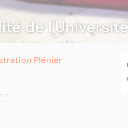
lité de l'Universi
tration Plénier
4/2026