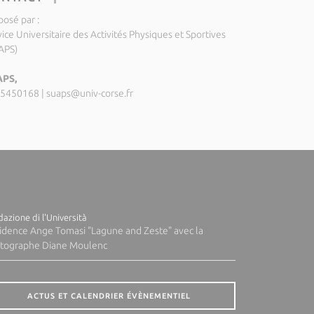
posé par :
ice Universitaire des Activités Physiques et Sportives
APS)
PS,
5450168
|
suaps@univ-corse.fr
azione di l'Università
idence Ange Tomasi "Lagune and Zeste" avec la
tographe Diane Moulenc
ACTUS ET CALENDRIER ÉVÈNEMENTIEL