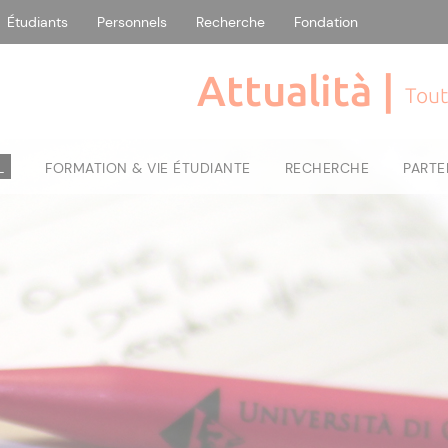
Étudiants
Personnels
Recherche
Fondation
Attualità |
Tout
L
FORMATION & VIE ÉTUDIANTE
RECHERCHE
PARTE