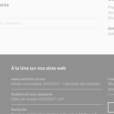
ntité
Pro
Serv
(SU
 le 27/04/2026
SUA
049
À la Une sur nos sites web
www.universita.corsica
Fund
Année universitaire 2026/2027 - Calendrier des rentrées
Rés
pho
Etudiants & futurs étudiants
Dates de rentrée 2026/2027 | IUT
Recherche