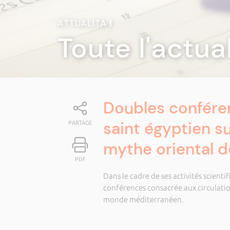
ATTUALITÀ
|
Toute l'actua
Doubles conféren
saint égyptien su
PARTAGE
mythe oriental 
PDF
Dans le cadre de ses activités scient
conférences consacrée aux circulation
monde méditerranéen.