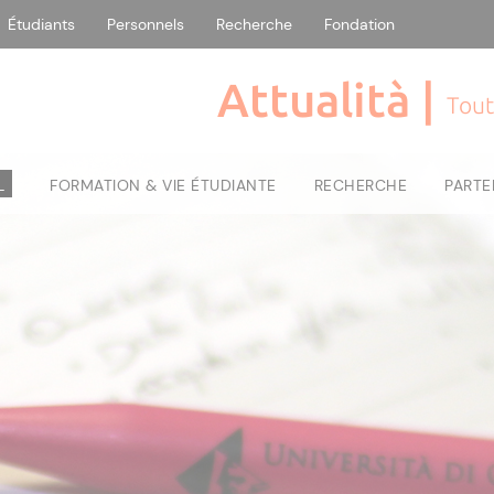
Étudiants
Personnels
Recherche
Fondation
Attualità |
Tout
L
FORMATION & VIE ÉTUDIANTE
RECHERCHE
PARTE