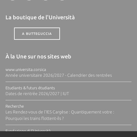
La boutique de l'Università
A BUTTEGUCCIA
À la Une sur nos sites web
www.universita.corsica
Année universitaire 2026/2027 - Calendrier des rentrées
Etudiants & futurs étudiants
Dates de rentrée 2026/2027 | IUT
Recherche
Les Rendez-vous de l'IES Cargèse : Quantiquement votre :
Pourquoi les trains flottent-ils ?
Fundazione di l'Università
Résidence Ange Tomasi "Lagune and Zeste" avec la photographe