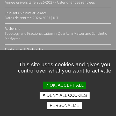
Année universitaire 2026/2027 - Calendrier des rentrées
Etudiants & futurs étudiants
Dates de rentrée 2026/2027 | IUT
Recherche
Topology and Fractionalisation in Quantum Matter and Synthetic
Platforms
Fundazione di l'Università
Résidence Ange Tomasi "Lagune and Zeste" avec la photographe
Diane Moulenc
This site uses cookies and gives you
control over what you want to activate
ACTUS ET CALENDRIER ÉVÈNEMENTIEL
OK, ACCEPT ALL
DENY ALL COOKIES
Crédits et mentions légales
PERSONALIZE
Contacts
Plan d'accès
Espace presse
Photothèque
Recrutement
Marchés publics