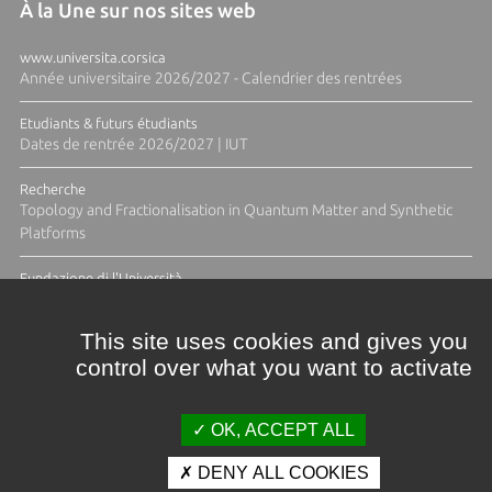
À la Une sur nos sites web
www.universita.corsica
Année universitaire 2026/2027 - Calendrier des rentrées
Etudiants & futurs étudiants
Dates de rentrée 2026/2027 | IUT
Recherche
Topology and Fractionalisation in Quantum Matter and Synthetic
Platforms
Fundazione di l'Università
Résidence Ange Tomasi "Lagune and Zeste" avec la photographe
Diane Moulenc
This site uses cookies and gives you
control over what you want to activate
ACTUS ET CALENDRIER ÉVÈNEMENTIEL
OK, ACCEPT ALL
DENY ALL COOKIES