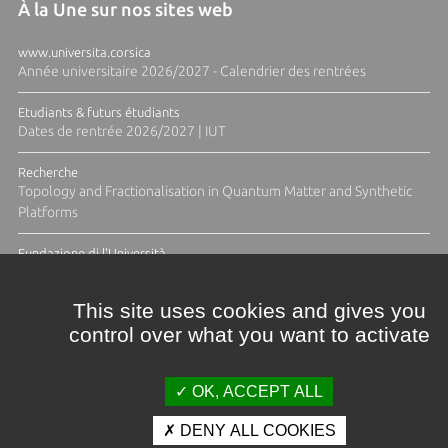
À la Une sur nos sites web
www.universita.corsica
Année universitaire 2026/2027 - Calendrier des rentrées
Etudiants & futurs étudiants
Dates de rentrée 2026/2027 | IUT
Recherche
Topology and Fractionalisation in Quantum Matter and Synthetic
Platforms
Fundazione di l'Università
Résidence Ange Tomasi "Lagune and Zeste" avec la photographe
Diane Moulenc
This site uses cookies and gives you
control over what you want to activate
ACTUS ET CALENDRIER ÉVÈNEMENTIEL
OK, ACCEPT ALL
DENY ALL COOKIES