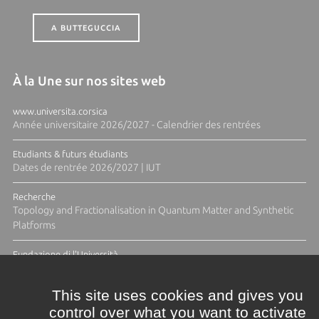
A BUTTEGUCCIA
À la Une sur nos sites web
www.universita.corsica
Année universitaire 2026/2027 - Calendrier des rentrées
Etudiants & futurs étudiants
Dates de rentrée 2026/2027 | IUT
Recherche
Topology and Fractionalisation in Quantum Matter and Synthetic
Platforms
Fundazione di l'Università
Résidence Ange Tomasi "Lagune and Zeste" avec la photographe
Diane Moulenc
This site uses cookies and gives you
control over what you want to activate