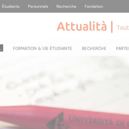
Étudiants
Personnels
Recherche
Fondation
Attualità |
Tout
L
FORMATION & VIE ÉTUDIANTE
RECHERCHE
PARTE