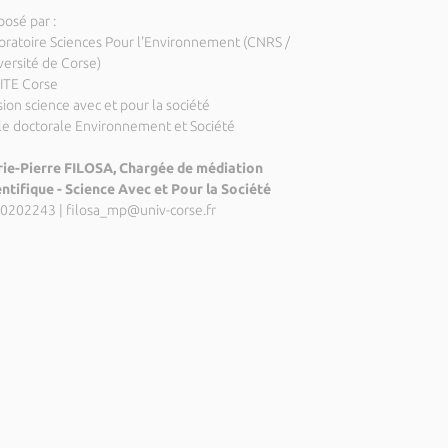
posé par :
oratoire Sciences Pour l'Environnement (CNRS /
versité de Corse)
ITE Corse
ion science avec et pour la société
le doctorale Environnement et Société
ie-Pierre FILOSA, Chargée de médiation
entifique - Science Avec et Pour la Société
0202243
|
filosa_mp@univ-corse.fr