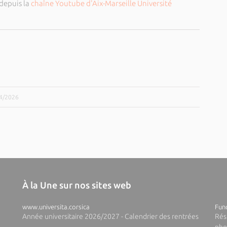
 depuis la
chaîne Youtube d'Aix-Marseille Université
04/2026
À la Une sur nos sites web
www.universita.corsica
Fund
Année universitaire 2026/2027 - Calendrier des rentrées
Rés