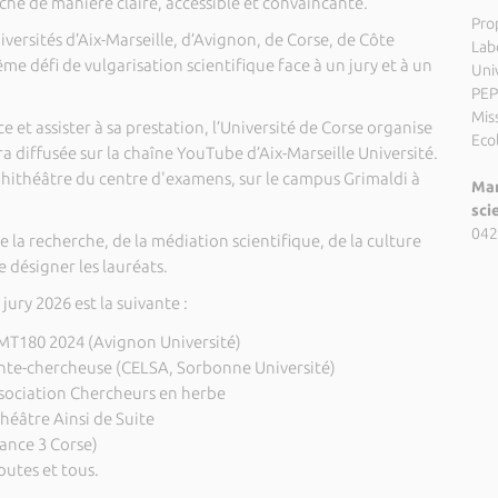
che de manière claire, accessible et convaincante.
Pro
niversités d’Aix-Marseille, d’Avignon, de Corse, de Côte
Lab
me défi de vulgarisation scientifique face à un jury et à un
Uni
PEP
Miss
 et assister à sa prestation, l’Université de Corse organise
Eco
ra diffusée sur la chaîne YouTube d’Aix-Marseille Université.
phithéâtre du centre d'examens, sur le campus Grimaldi à
Mar
sci
042
 la recherche, de la médiation scientifique, de la culture
e désigner les lauréats.
ury 2026 est la suivante :
 MT180 2024 (Avignon Université)
ante-chercheuse (CELSA, Sorbonne Université)
ssociation Chercheurs en herbe
héâtre Ainsi de Suite
rance 3 Corse)
outes et tous.