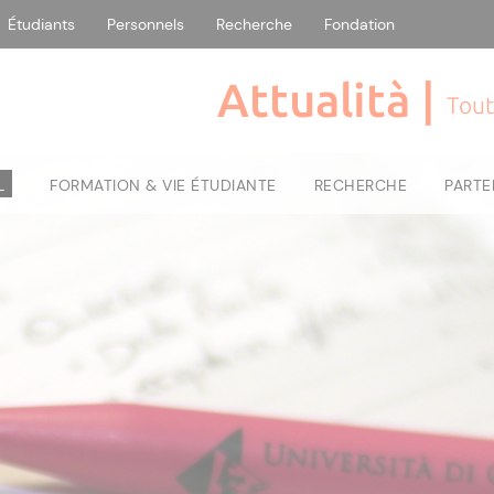
Étudiants
Personnels
Recherche
Fondation
Attualità |
Tout
L
FORMATION & VIE ÉTUDIANTE
RECHERCHE
PARTE