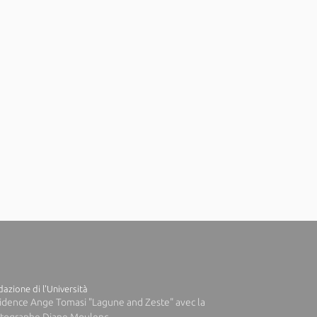
azione di l'Università
idence Ange Tomasi "Lagune and Zeste" avec la