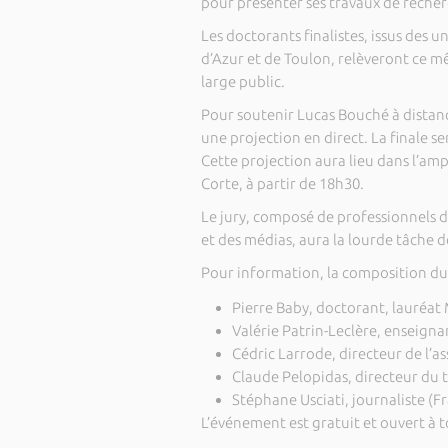
pour présenter ses travaux de recher
Les doctorants finalistes, issus des u
d’Azur et de Toulon, relèveront ce mê
large public.
Pour soutenir Lucas Bouché à distance
une projection en direct. La finale se
Cette projection aura lieu dans l’am
Corte, à partir de 18h30.
Le jury, composé de professionnels de
et des médias, aura la lourde tâche d
Pour information, la composition du j
Pierre Baby, doctorant, lauréat
Valérie Patrin-Leclère, enseign
Cédric Larrode, directeur de l’a
Claude Pelopidas, directeur du t
Stéphane Usciati, journaliste (F
L’événement est gratuit et ouvert à t