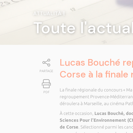
ATTUALITÀ
|
Toute l'actua
Lucas Bouché rep
Corse à la finale
PARTAGE
La finale régionale du concours « Ma
PDF
regroupement Provence-Méditerranée,
déroulera à Marseille, au cinéma Pathé
À cette occasion,
Lucas Bouché, doc
Sciences Pour l’Environnement (CNR
de Corse
. Sélectionné parmi les cand