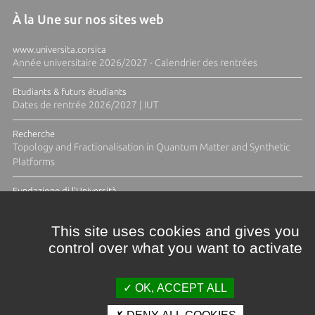
À la Une sur nos sites web
www.universita.corsica
Année universitaire 2026/2027 - Calendrier des rentrées
Etudiants & futurs étudiants
Dates de rentrée 2026/2027 | IUT
Recherche
Topology and Fractionalisation in Quantum Matter and Synthetic
Platforms
Fundazione di l'Università
Résidence Ange Tomasi "Lagune and Zeste" avec la photographe
Diane Moulenc
This site uses cookies and gives you
control over what you want to activate
ACTUS ET CALENDRIER ÉVÈNEMENTIEL
OK, ACCEPT ALL