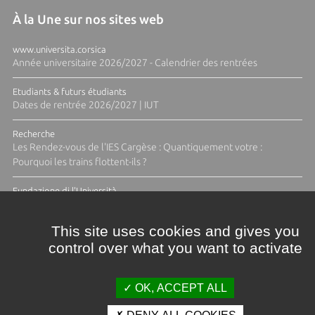
À la Une sur nos sites web
www.universita.corsica
Année universitaire 2026/2027 - Calendrier des rentrées
Etudiants & futurs étudiants
Dates de rentrée 2026/2027 | IUT
Recherche
Les Rendez-vous de l'IES Cargèse : Quantiquement votre :
Pourquoi les trains flottent-ils ?
Fundazione di l'Università
Résidence Ange Tomasi "Lagune and Zeste" avec la photographe
Diane Moulenc
This site uses cookies and gives you
control over what you want to activate
ACTUS ET CALENDRIER ÉVÈNEMENTIEL
OK, ACCEPT ALL