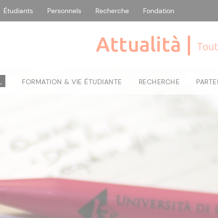
Étudiants
Personnels
Recherche
Fondation
Attualità |
Tout
L
FORMATION & VIE ÉTUDIANTE
RECHERCHE
PARTE