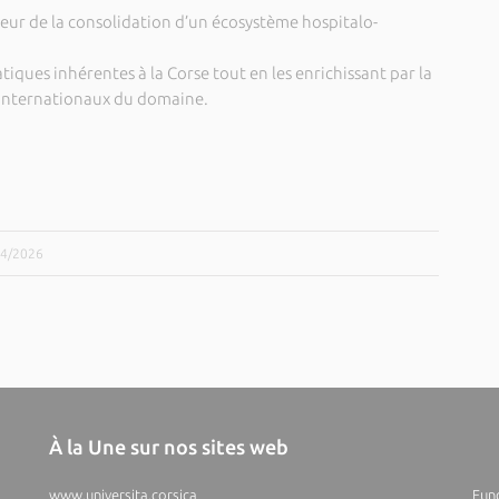
veur de la consolidation d’un écosystème hospitalo-
iques inhérentes à la Corse tout en les enrichissant par la
 internationaux du domaine.
/04/2026
À la Une sur nos sites web
www.universita.corsica
Fund