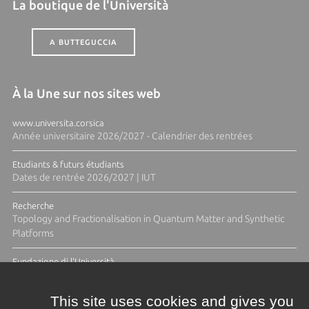
La boutique de l'Università
A BUTTEGUCCIA
À la Une sur nos sites web
www.universita.corsica
Année universitaire 2026/2027 - Calendrier des rentrées
Etudiants & futurs étudiants
Dates de rentrée 2026/2027 | IUT
Recherche
Topology and Fractionalisation in Quantum Matter and Synthetic
Platforms
Fundazione di l'Università
Résidence Ange Tomasi "Lagune and Zeste" avec la photographe
Diane Moulenc
This site uses cookies and gives you