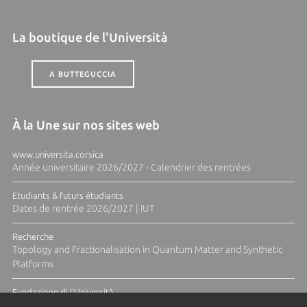
La boutique de l'Università
A BUTTEGUCCIA
À la Une sur nos sites web
www.universita.corsica
Année universitaire 2026/2027 - Calendrier des rentrées
Etudiants & futurs étudiants
Dates de rentrée 2026/2027 | IUT
Recherche
Topology and Fractionalisation in Quantum Matter and Synthetic
Platforms
Fundazione di l'Università
Résidence Ange Tomasi "Lagune and Zeste" avec la photographe