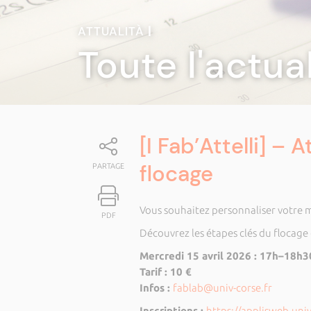
ATTUALITÀ
|
Toute l'actua
[I Fab’Attelli] – 
flocage
PARTAGE
Vous souhaitez personnaliser votre m
PDF
Découvrez les étapes clés du flocage
Mercredi 15 avril 2026 : 17h–18h3
Tarif : 10 €
Infos :
fablab@univ-corse.fr
Inscriptions :
https://applisweb.uni