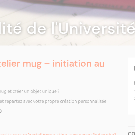
lité de l'Universi
Atelier mug – initiation au
ug et créer un objet unique ?
 et repartez avec votre propre création personnalisée.
0
C
versita.corsica/portail/reservation_evenement/index.php?