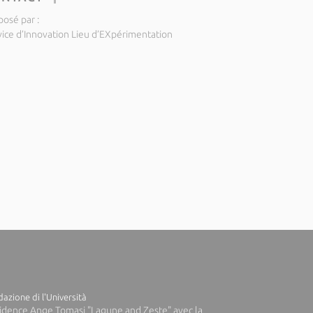
posé par :
vice d’Innovation Lieu d’EXpérimentation
azione di l'Università
idence Ange Tomasi "Lagune and Zeste" avec la