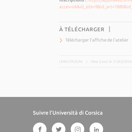
acces=ok&id_site=9&id_art=1880&id
À TÉLÉCHARGER
Télécharger l'affiche de l'atelier
LERIA PAOLINI
|
Mise à jour le 31/03/2026
Suivre l'Università di Corsica