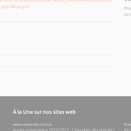
_site=9&lang=fr
Pro
Ser
À la Une sur nos sites web
www.universita.corsica
Fund
Année universitaire 2026/2027 - Calendrier des rentrées
Rés