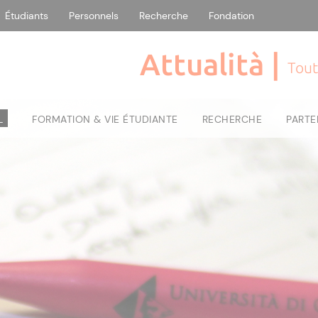
Étudiants
Personnels
Recherche
Fondation
Attualità |
Tout
L
FORMATION & VIE ÉTUDIANTE
RECHERCHE
PARTE