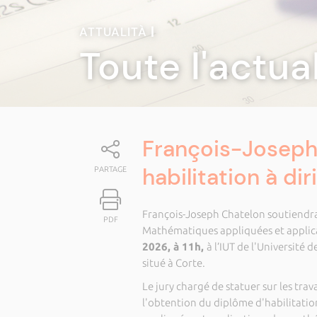
ATTUALITÀ
|
Toute l'actua
François-Joseph
habilitation à di
PARTAGE
François-Joseph Chatelon soutiendra s
PDF
Mathématiques appliquées et applic
2026, à 11h,
à l’IUT de l'Université d
situé à Corte.
Le jury chargé de statuer sur les t
l'obtention du diplôme d'habilitatio