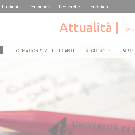
Étudiants
Personnels
Recherche
Fondation
Attualità |
Tout
L
FORMATION & VIE ÉTUDIANTE
RECHERCHE
PARTE