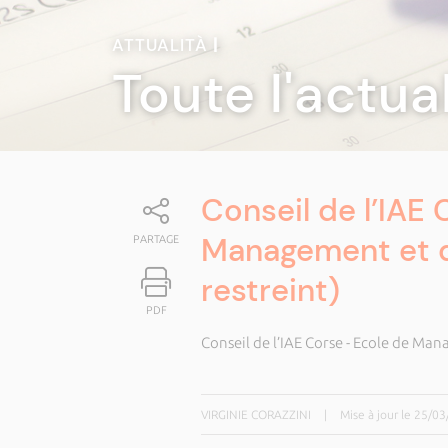
ATTUALITÀ
|
Toute l'actua
Conseil de l’IAE 
Management et d
PARTAGE
restreint)
PDF
Conseil de l’IAE Corse - Ecole de Man
VIRGINIE CORAZZINI
|
Mise à jour le 25/0