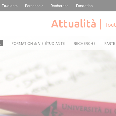
Étudiants
Personnels
Recherche
Fondation
Attualità |
Tout
L
FORMATION & VIE ÉTUDIANTE
RECHERCHE
PARTE