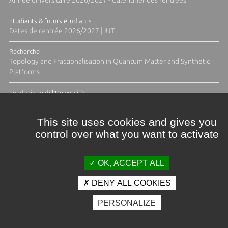
Etudiants & futurs étudiants
Dates de rentrée 2026/2027 | IUT
Recherche
Topology and Fractionalisation in Quantum Matter and Synthetic
Platforms
Fundazione di l'Università
Résidence Ange Tomasi "Lagune and Zeste" avec la photographe
Diane Moulenc
This site uses cookies and gives you
control over what you want to activate
ACTUS ET CALENDRIER ÉVÈNEMENTIEL
OK, ACCEPT ALL
DENY ALL COOKIES
Crédits et mentions légales
PERSONALIZE
Contacts
Plan d'accès
Espace presse
Photothèque
Recrutement
Marchés publics