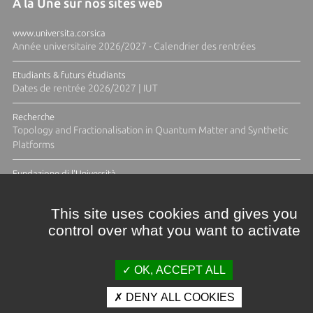
À la Une sur nos sites web
www.universita.corsica
Année universitaire 2026/2027 - Calendrier des rentrées
Etudiants & futurs étudiants
Dates de rentrée 2026/2027 | IUT
Recherche
Topology and Fractionalisation in Quantum Matter and Synthetic
Platforms
Fundazione di l'Università
Résidence Ange Tomasi "Lagune and Zeste" avec la photographe
Diane Moulenc
This site uses cookies and gives you
control over what you want to activate
ACTUS ET CALENDRIER ÉVÈNEMENTIEL
OK, ACCEPT ALL
DENY ALL COOKIES