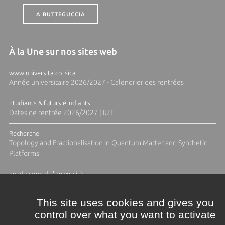
A BUTTEGUCCIA
À la Une sur nos sites web
www.universita.corsica
Année universitaire 2026/2027 - Calendrier des rentrées
Etudiants & futurs étudiants
Dates de rentrée 2026/2027 | IUT
Recherche
Topology and Fractionalisation in Quantum Matter and Synthetic
Platforms
Fundazione di l'Università
Résidence Ange Tomasi "Lagune and Zeste" avec la photographe
Diane Moulenc
This site uses cookies and gives you
control over what you want to activate