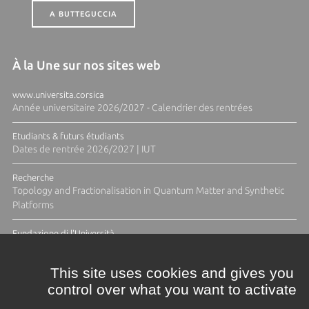
A BUTTEGUCCIA
À la Une sur nos sites web
www.universita.corsica
Année universitaire 2026/2027 - Calendrier des rentrées
Etudiants & futurs étudiants
Dates de rentrée 2026/2027 | IUT
Recherche
Topology and Fractionalisation in Quantum Matter and Synthetic
Platforms
Fundazione di l'Università
Résidence Ange Tomasi "Lagune and Zeste" avec la photographe
Diane Moulenc
This site uses cookies and gives you
control over what you want to activate