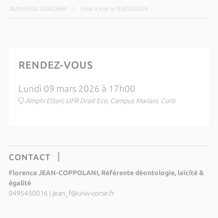
JEAN-PAUL GIACOBBI
|
Mise à jour le 03/03/2026
RENDEZ-VOUS
Lundi 09 mars 2026 à 17h00
Amphi Ettori, UFR Droit Eco, Campus Mariani, Corti
CONTACT
Florence JEAN-COPPOLANI, Référente déontologie, laïcité &
égalité
0495450016
|
jean_f@univ-corse.fr