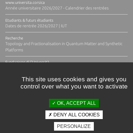
www.universita.corsica
Année universitaire 2026/2027 - Calendrier des rentrées
Etudiants & futurs étudiants
Dates de rentrée 2026/2027 | IUT
Recherche
Topology and Fractionalisation in Quantum Matter and Synthetic
Platforms
Fundazione di l'Università
Résidence Ange Tomasi "Lagune and Zeste" avec la photographe
Diane Moulenc
This site uses cookies and gives you
control over what you want to activate
ACTUS ET CALENDRIER ÉVÈNEMENTIEL
OK, ACCEPT ALL
DENY ALL COOKIES
Crédits et mentions légales
PERSONALIZE
Contacts
Plan d'accès
Espace presse
Photothèque